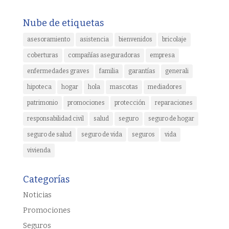
Nube de etiquetas
asesoramiento
asistencia
bienvenidos
bricolaje
coberturas
compañías aseguradoras
empresa
enfermedades graves
familia
garantías
generali
hipoteca
hogar
hola
mascotas
mediadores
patrimonio
promociones
protección
reparaciones
responsabilidad civil
salud
seguro
seguro de hogar
seguro de salud
seguro de vida
seguros
vida
vivienda
Categorías
Noticias
Promociones
Seguros