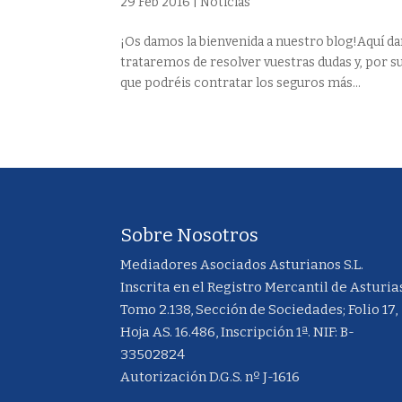
29 Feb 2016
|
Noticias
¡Os damos la bienvenida a nuestro blog!Aquí da
trataremos de resolver vuestras dudas y, por 
que podréis contratar los seguros más...
Sobre Nosotros
Mediadores Asociados Asturianos S.L.
Inscrita en el Registro Mercantil de Asturia
Tomo 2.138, Sección de Sociedades; Folio 17,
Hoja AS. 16.486, Inscripción 1ª. NIF: B-
33502824
Autorización D.G.S. nº J-1616