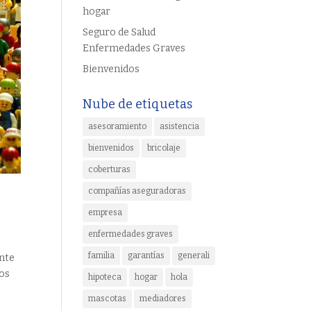
hogar
Seguro de Salud
Enfermedades Graves
Bienvenidos
Nube de etiquetas
asesoramiento
asistencia
bienvenidos
bricolaje
coberturas
compañías aseguradoras
empresa
enfermedades graves
familia
garantías
generali
ente
dos
hipoteca
hogar
hola
mascotas
mediadores