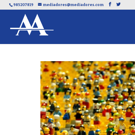
985207819
mediadores@mediadores.com